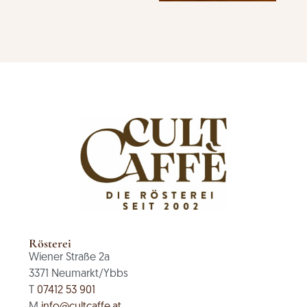
Rösterei
Wiener Straße 2a
3371 Neumarkt/Ybbs
T
07412 53 901
M
info@cultcaffe.at