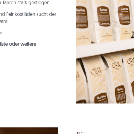
n Jahren stark
gestiegen.
 und Feinkostläden
sucht der
are.
n.
liste oder weitere