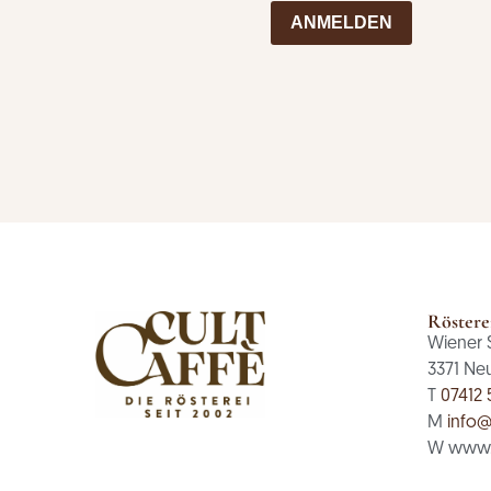
ANMELDEN
Röstere
Wiener 
3371 Ne
T
07412 
M
info@
W www.c