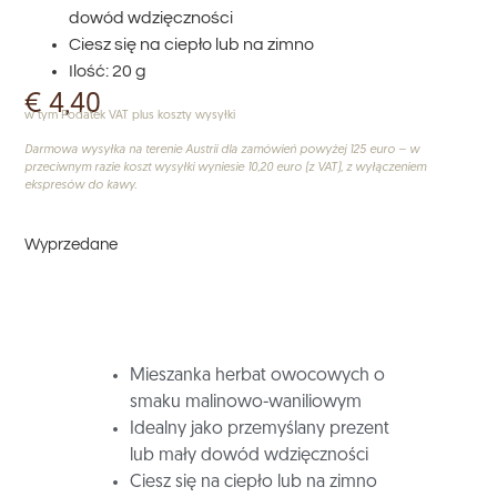
dowód wdzięczności
Ciesz się na ciepło lub na zimno
Ilość: 20 g
€
4,40
w tym Podatek VAT plus koszty wysyłki
Darmowa wysyłka na terenie Austrii dla zamówień powyżej 125 euro – w
przeciwnym razie koszt wysyłki wyniesie 10,20 euro (z VAT), z wyłączeniem
ekspresów do kawy.
Wyprzedane
Mieszanka herbat owocowych o
smaku malinowo-waniliowym
Idealny jako przemyślany prezent
lub mały dowód wdzięczności
Ciesz się na ciepło lub na zimno