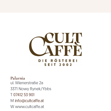
Palarnia
ul. Wienerstraße 2a
3371 Nowy Rynek/Ybbs
T
07412 53 901
M
info@cultcaffe.at
W www.cultcaffe.at