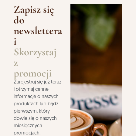
Zapisz się
do
newslettera
i
Skorzystaj
z
promocji
Zarejestruj się już teraz
i otrzymaj cenne
informacje o naszych
produktach lub bądź
pierwszym, który
dowie się o naszych
miesięcznych
promocjach.