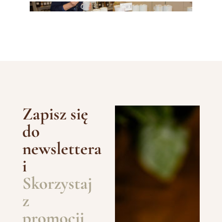
Zapisz się
do
newslettera
i
Skorzystaj
z
promocji