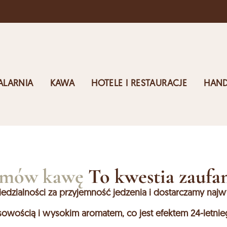
ro
ALARNIA
KAWA
HOTELE I RESTAURACJE
HAND
mów kawę
To kwestia zaufan
ialności za przyjemność jedzenia i dostarczamy najwy
asowością i wysokim aromatem, co jest efektem 24-letni