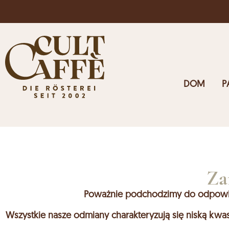
Darmowa wysyłka w Austrii dla zamówień powyżej 125 eu
DOM
P
Za
Poważnie podchodzimy do odpowiedz
Wszystkie nasze odmiany charakteryzują się niską kw