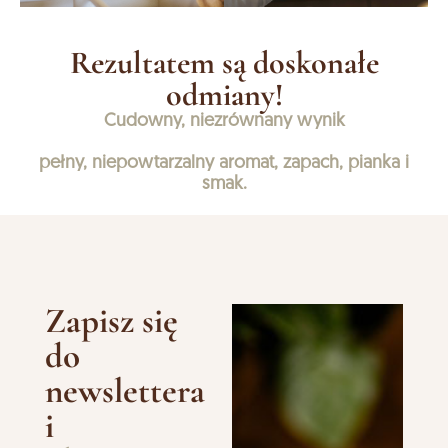
Rezultatem są doskonałe
odmiany!
Cudowny, niezrównany wynik
pełny, niepowtarzalny aromat, zapach, pianka i
smak.
Zapisz się
do
newslettera
i