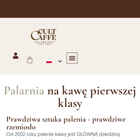
Darmowa wysyłka w Austrii dla zamówień powyżej 125 euro
Hotele i restauracje
Handel, Piekarnictwo i Biuro
Sklep internetowy
Palarnia
na kawę pierwszej
klasy
Prawdziwa sztuka palenia - prawdziwe
rzemiosło
Od 2002 roku palenie kawy jest GŁÓWNĄ dziedziną