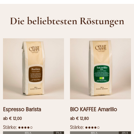
Die beliebtesten Röstungen
Espresso Barista
BIO KAFFEE Amarillo
ab
€
12,00
ab
€
12,80
Stärke: ●●●●○
Stärke: ●●●●○
83% A.
17% R.
80% A.
20% R.