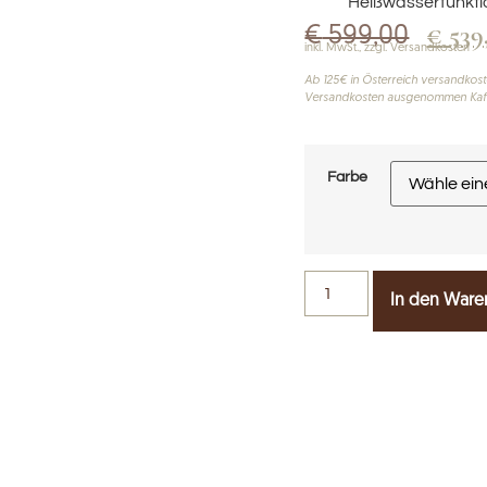
Heißwasserfunkti
€
539
€
599,00
inkl. MwSt., zzgl. Versandkosten
Ab 125€ in Österreich versandkoste
Versandkosten ausgenommen Kaf
Farbe
In den Ware