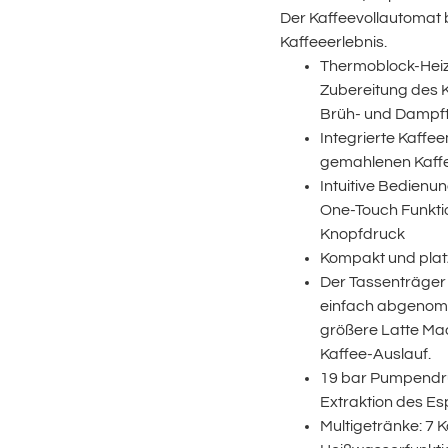
Der Kaffeevollautomat 
Kaffeeerlebnis.
Thermoblock-Heizs
Zubereitung des K
Brüh- und Dampf
Integrierte Kaffe
gemahlenen Kaff
Intuitive Bedienun
One-Touch Funktio
Knopfdruck
Kompakt und pla
Der Tassenträger
einfach abgenom
größere Latte Ma
Kaffee-Auslauf.
19 bar Pumpendruc
Extraktion des E
Multigetränke: 7 