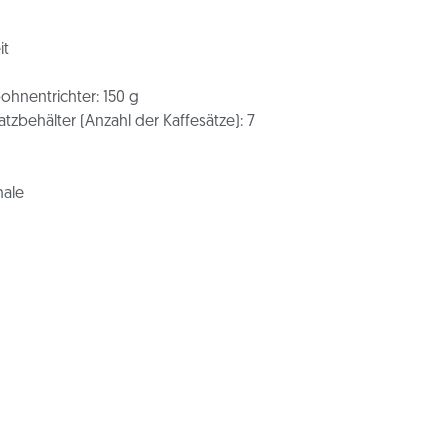
it
hnentrichter: 1
50 g
zbehälter (Anzahl der Kaffesätze):
7
ale