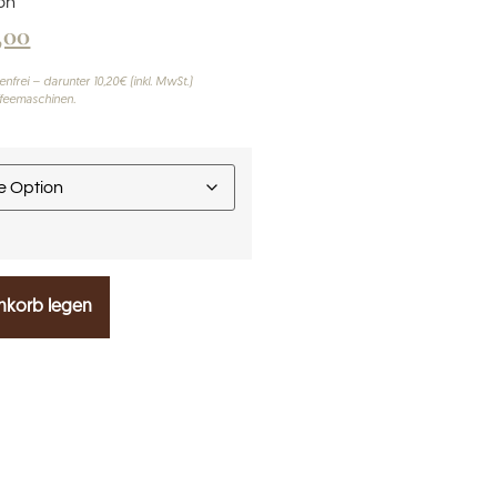
on
,00
nfrei – darunter 10,20€ (inkl. MwSt.)
feemaschinen.
nkorb legen