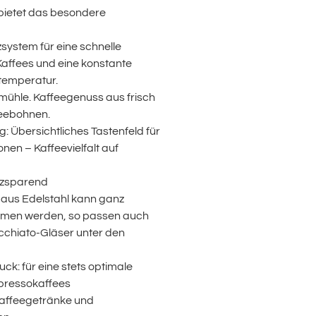
bietet das besondere
ystem für eine schnelle
affees und eine konstante
temperatur.
emühle. Kaffeegenuss aus frisch
eebohnen.
g: Übersichtliches Tastenfeld für
nen – Kaffeevielfalt auf
tzsparend
 aus Edelstahl kann ganz
men werden, so passen auch
cchiato-Gläser unter den
k: für eine stets optimale
spressokaffees
Kaffeegetränke und