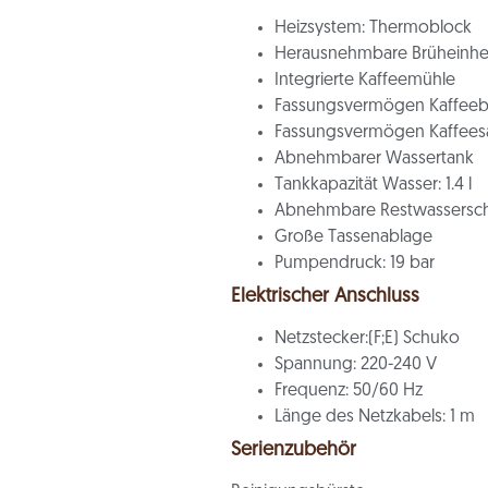
Heizsystem:
Thermoblock
Herausnehmbare Brüheinhe
Integrierte Kaffeemühle
Fassungsvermögen Kaffeebo
Fassungsvermögen Kaffeesat
Abnehmbarer Wassertank
Tankkapazität Wasser:
1.4 l
Abnehmbare Restwassersch
Große Tassenablage
Pumpendruck:
19 bar
Elektrischer Anschluss
Netzstecker:
(F;E) Schuko
Spannung:
220-240 V
Frequenz:
50/60 Hz
Länge des Netzkabels:
1 m
Serienzubehör