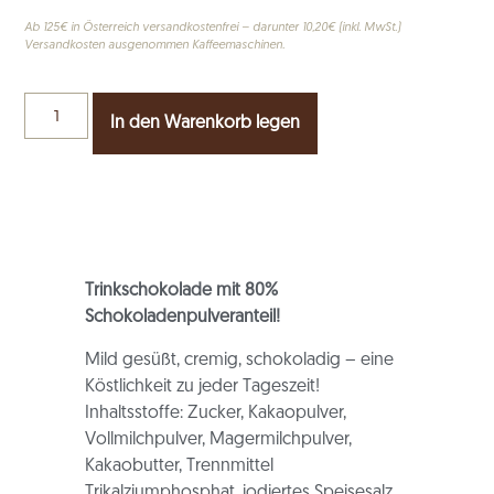
Ab 125€ in Österreich versandkostenfrei – darunter 10,20€ (inkl. MwSt.)
Versandkosten ausgenommen Kaffeemaschinen.
In den Warenkorb legen
Trinkschokolade mit 80%
Schokoladenpulveranteil!
Mild gesüßt, cremig, schokoladig – eine
Köstlichkeit zu jeder Tageszeit!
Inhaltsstoffe: Zucker, Kakaopulver,
Vollmilchpulver, Magermilchpulver,
Kakaobutter, Trennmittel
Trikalziumphosphat, jodiertes Speisesalz,