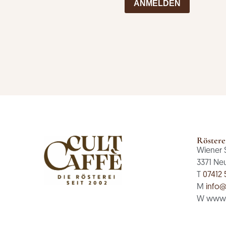
ANMELDEN
Röstere
Wiener 
3371 Ne
T
07412 
M
info@
W www.c