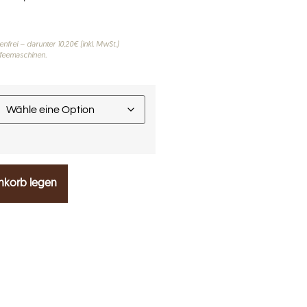
nfrei – darunter 10,20€ (inkl. MwSt.)
feemaschinen.
nkorb legen