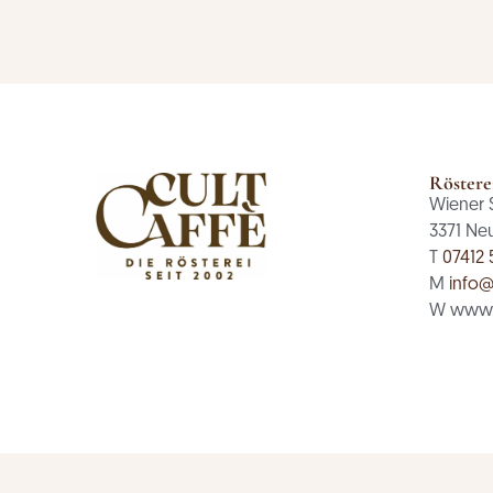
Röstere
Wiener 
3371 Ne
T
07412 
M
info@
W www.c