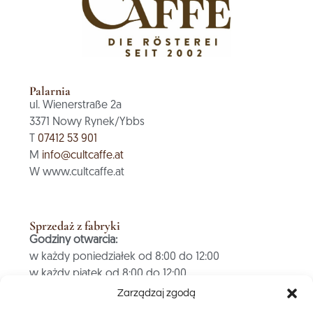
Palarnia
ul. Wienerstraße 2a
3371 Nowy Rynek/Ybbs
T
07412 53 901
M
info@cultcaffe.at
W www.cultcaffe.at
Sprzedaż z fabryki
Godziny otwarcia:
w każdy poniedziałek od 8:00 do 12:00
w każdy piątek od 8:00 do 12:00
Zarządzaj zgodą
PŁATNOŚĆ TYLKO GOTÓWKĄ