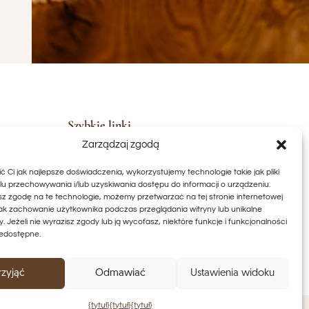
Szybkie linki
Punkty sprzedaży
Zarządzaj zgodą
Ochrona danych
0 do
Warunki i postanowienia
 Ci jak najlepsze doświadczenia, wykorzystujemy technologie takie jak pliki
lu przechowywania i/lub uzyskiwania dostępu do informacji o urządzeniu.
Zasady anulowania
2:00
sz zgodę na te technologie, możemy przetwarzać na tej stronie internetowej
odcisk
jak zachowanie użytkownika podczas przeglądania witryny lub unikalne
Ą
kontakt
y. Jeżeli nie wyrazisz zgody lub ją wycofasz, niektóre funkcje i funkcjonalności
Koszyk
edostępne.
Moje konto
rzyjąć
Odmawiać
Ustawienia widoku
{tytuł}
{tytuł}
{tytuł}