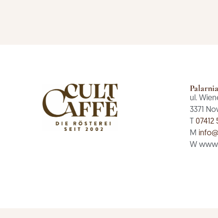
Palarni
ul. Wien
3371 No
T
07412 
M
info@
W www.c