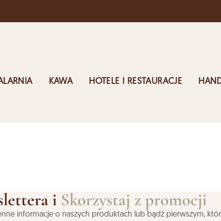
ro
ALARNIA
KAWA
HOTELE I RESTAURACJE
HAND
lettera i
Skorzystaj z promocji
j cenne informacje o naszych produktach lub bądź pierwszym, któ