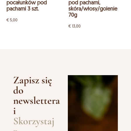
pocałunków pod
pod pachami,
pachami 3 szt.
skóra/włosy/golenie
70g
€
5,00
€
13,00
Zapisz się
do
newslettera
i
Skorzystaj