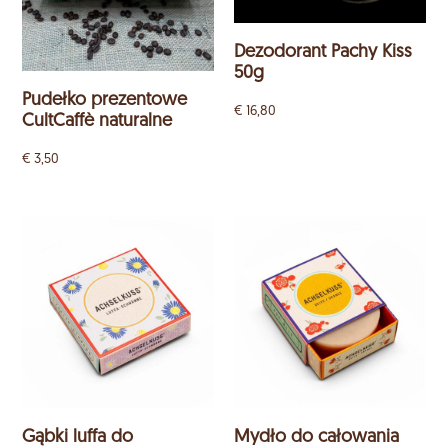
Dezodorant Pachy Kiss
50g
Pudełko prezentowe
€
16,80
CultCaffè naturalne
€
3,50
Gąbki luffa do
Mydło do całowania