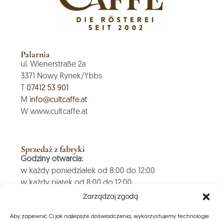
Palarnia
ul. Wienerstraße 2a
3371 Nowy Rynek/Ybbs
T
07412 53 901
M
info@cultcaffe.at
W www.cultcaffe.at
Sprzedaż z fabryki
Godziny otwarcia:
w każdy poniedziałek od 8:00 do 12:00
w każdy piątek od 8:00 do 12:00
Zarządzaj zgodą
PŁATNOŚĆ TYLKO GOTÓWKĄ
Aby zapewnić Ci jak najlepsze doświadczenia, wykorzystujemy technologie