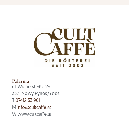
Palarnia
ul. Wienerstraße 2a
3371 Nowy Rynek/Ybbs
T
07412 53 901
M
info@cultcaffe.at
W www.cultcaffe.at