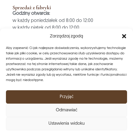
Sprzedaż z fabryki
Godziny otwarcia:
w każdy poniedziałek od 8:00 do 12:00
w każdy piątek od 8:00 do 12:00
Zarządzaj zgodą
PŁATNOŚĆ TYLKO GOTÓWKĄ
Aby zapewnić Ci jak najlepsze doświadczenia, wykorzystujemy technologie
takie jak pliki cookie, w celu przechowywania i/lub uzyskiwania dostępu do
informacji o urządzeniu. Jeśli wyrażasz zgodę na te technologie, możemy
Szybkie linki
przetwarzać na tej stronie internetowej takie dane, jak zachowanie
Punkty sprzedaży
użytkownika podczas przeglądania witryny lub unikalne identyfikatory.
Ochrona danych
Jeżeli nie wyrazisz zgody lub ją wycofasz, niektóre funkcje i funkcjonalności
mogą być niedostępne.
Warunki i postanowienia
Zasady anulowania
odcisk
Przyjąć
kontakt
Koszyk
Odmawiać
Moje konto
Ustawienia widoku