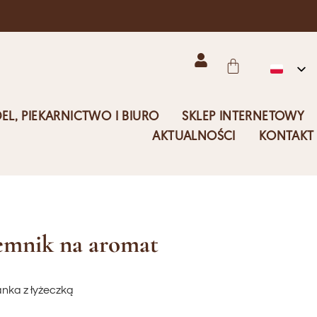
EL, PIEKARNICTWO I BIURO
SKLEP INTERNETOWY
AKTUALNOŚCI
KONTAKT
emnik na aromat
anka z łyżeczką