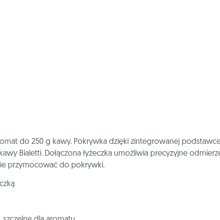
omat do 250 g kawy. Pokrywka dzięki zintegrowanej podstawce
awy Bialetti. Dołączona łyżeczka umożliwia precyzyjne odmierze
dnie przymocować do pokrywki.
eczką
, szczelne dla aromatu