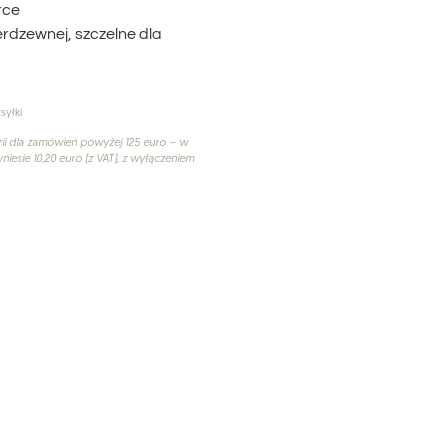
rce
ierdzewnej, szczelne dla
syłki
ii dla zamówień powyżej 125 euro – w
niesie 10,20 euro (z VAT), z wyłączeniem