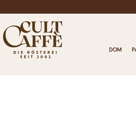
Darmowa wysyłka w Austrii dla zamówień powyżej 125 eu
DOM
P