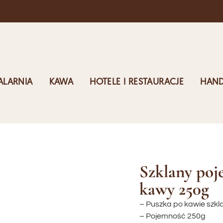
ro
ALARNIA
KAWA
HOTELE I RESTAURACJE
HAND
Szklany poj
kawy 250g
– Puszka po kawie szkl
– Pojemność 250g