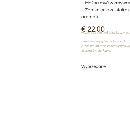
– Można myć w zmywa
– Zamknięcie ze stali n
aromatu
€
22,00
w tym Podatek VAT plus koszty wy
Darmowa wysyłka na terenie Austr
przeciwnym razie koszt wysyłki wy
ekspresów do kawy.
Wyprzedane