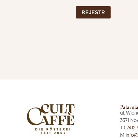
REJESTR
Palarni
ul. Wien
3371 No
T
07412 
M
info@