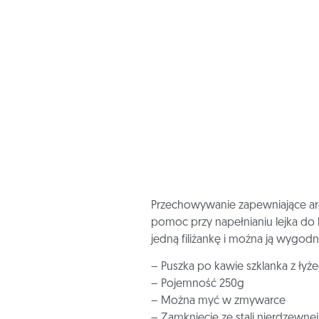
Przechowywanie zapewniające ar
pomoc przy napełnianiu lejka do k
jedną filiżankę i można ją wygo
– Puszka po kawie szklanka z łyż
– Pojemność 250g
– Można myć w zmywarce
– Zamknięcie ze stali nierdzewnej