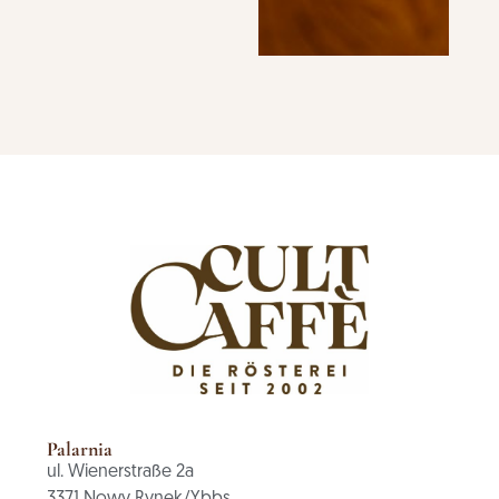
Palarnia
ul. Wienerstraße 2a
3371 Nowy Rynek/Ybbs