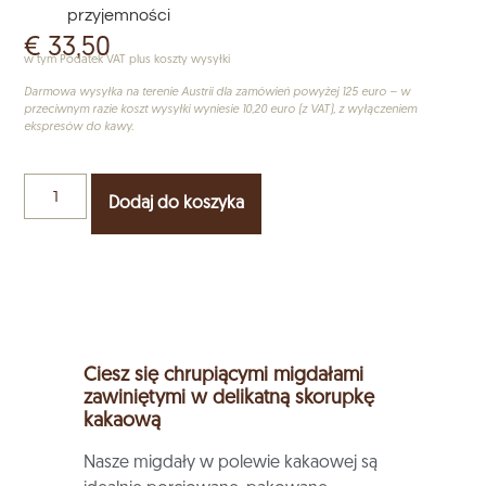
przyjemności
€
33,50
w tym Podatek VAT plus koszty wysyłki
Darmowa wysyłka na terenie Austrii dla zamówień powyżej 125 euro – w
przeciwnym razie koszt wysyłki wyniesie 10,20 euro (z VAT), z wyłączeniem
ekspresów do kawy.
Dodaj do koszyka
Ciesz się chrupiącymi migdałami
zawiniętymi w delikatną skorupkę
kakaową
Nasze migdały w polewie kakaowej są