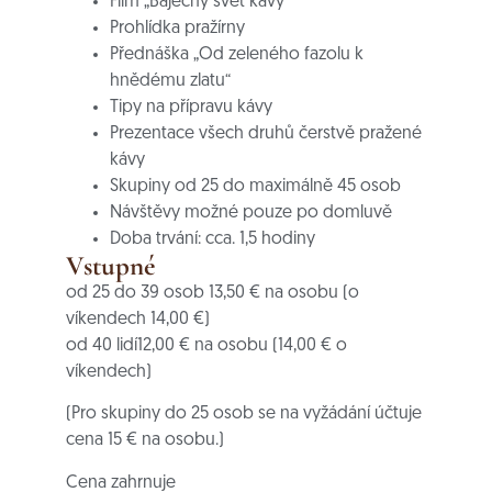
Film „Báječný svět kávy“
Prohlídka pražírny
Přednáška „Od zeleného fazolu k
hnědému zlatu“
Tipy na přípravu kávy
Prezentace všech druhů čerstvě pražené
kávy
Skupiny od 25 do maximálně 45 osob
Návštěvy možné pouze po domluvě
Doba trvání: cca. 1,5 hodiny
Vstupné
od 25 do 39 osob 13,50 € na osobu (o
víkendech 14,00 €)
od 40 lidí
12,00 € na osobu (14,00 € o
víkendech)
(Pro skupiny do 25 osob se na vyžádání účtuje
cena 15 € na osobu.)
Cena zahrnuje