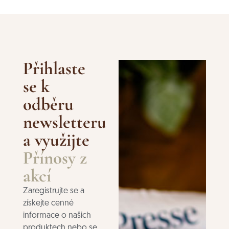
Přihlaste
se k
odběru
newsletteru
a využijte
Přínosy z
akcí
Zaregistrujte se a
získejte cenné
informace o našich
produktech nebo se