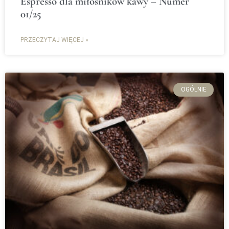
Espresso dla miłośników kawy – Numer
01/25
PRZECZYTAJ WIĘCEJ »
OGÓLNIE