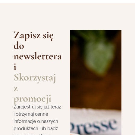
Zapisz się
do
newslettera
i
Skorzystaj
z
promocji
Zarejestruj się już teraz
i otrzymaj cenne
informacje o naszych
produktach lub bądź