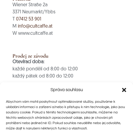
Wiener Straße 2a
3371 Neumarkt/Ybbs
T
07412 53 901
M
info@cultcaffe.at
W www.cultcaffe.at
Prodej ze závodu
Otevírací doba:
každé pondělí od 8:00 do 12:00
každý pátek od 8:00 do 12:00
PLATBA POUZE V HOTOVOSTI
Správa souhlasu
Abychom vám mohli poskytnout optimalizované služby, používáme k
ukládání informací o zařízení a/nebo k přístupu k nim technologie, jako jsou
Rychlé odkazy
soubory cookie. Pokud s těmito technologiemi souhlasíte, můžeme na
Prodejní místa
těchto webových stránkách zpracovávat údaje, jako je chování při
Ochrana údajů
prohlížení nebo jedinečné ID. Pokud souhlas neudělíte nebo jej odvoláte,
může dojít k narušení některých funkcí a vlastností.
AGBs