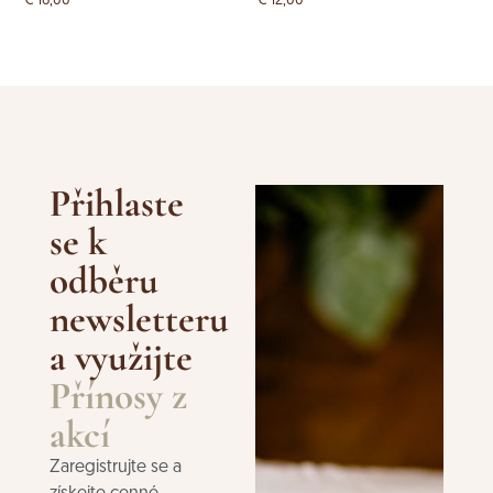
€
16,00
€
12,00
Přihlaste
se k
odběru
newsletteru
a využijte
Přínosy z
akcí
Zaregistrujte se a