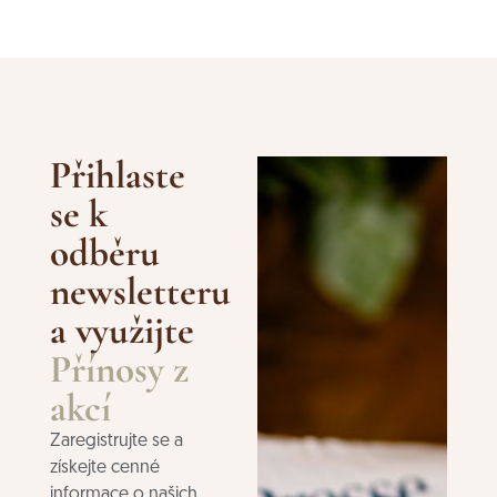
Přihlaste
se k
odběru
newsletteru
a využijte
Přínosy z
akcí
Zaregistrujte se a
získejte cenné
informace o našich