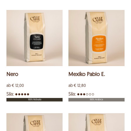
Nero
Mexiko Pablo E.
ab
€
12,00
ab
€
12,80
Síla: ●●●●●
Síla: ●●●○○○
100% Robusta
100% Arabica