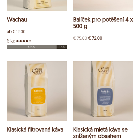
Wachau
Balíček pro potěšení 4 x
500 g
ab
€
12,00
€
75,80
€
72,00
Síla: ●●●●○
83% A.
17% R.
Klasická filtrovaná káva
Klasická mletá káva se
sníženým obsahem