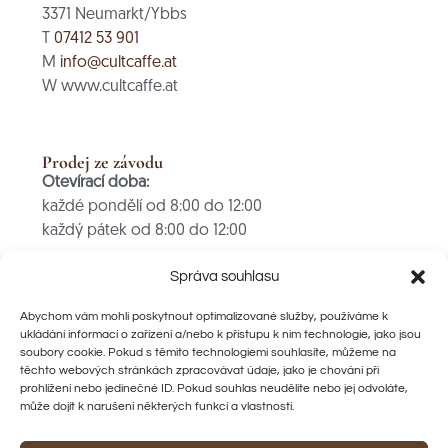
3371 Neumarkt/Ybbs
T
07412 53 901
M
info@cultcaffe.at
W www.cultcaffe.at
Prodej ze závodu
Otevírací doba:
každé pondělí od 8:00 do 12:00
každý pátek od 8:00 do 12:00
PLATBA POUZE V HOTOVOSTI
Správa souhlasu
Abychom vám mohli poskytnout optimalizované služby, používáme k
ukládání informací o zařízení a/nebo k přístupu k nim technologie, jako jsou
Rychlé odkazy
soubory cookie. Pokud s těmito technologiemi souhlasíte, můžeme na
Prodejní místa
těchto webových stránkách zpracovávat údaje, jako je chování při
Ochrana údajů
prohlížení nebo jedinečné ID. Pokud souhlas neudělíte nebo jej odvoláte,
může dojít k narušení některých funkcí a vlastností.
AGBs
Storno podmínky