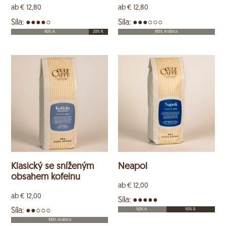
ab
€
12,80
ab
€
12,80
Síla: ●●●●○
Síla: ●●●○○○
80% A.
20% R.
100% Arabica
Klasický se sníženým
Neapol
obsahem kofeinu
ab
€
12,00
ab
€
12,00
Síla: ●●●●●
Síla: ●●○○○
50% A.
50% R.
100% Arabica