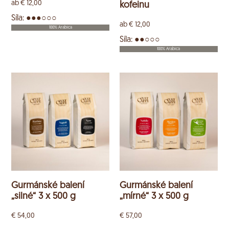
ab
€
12,00
kofeinu
Síla: ●●●○○○
ab
€
12,00
100% Arabica
Síla: ●●○○○
100% Arabica
Gurmánské balení
Gurmánské balení
„silné“ 3 x 500 g
„mírné“ 3 x 500 g
€
54,00
€
57,00