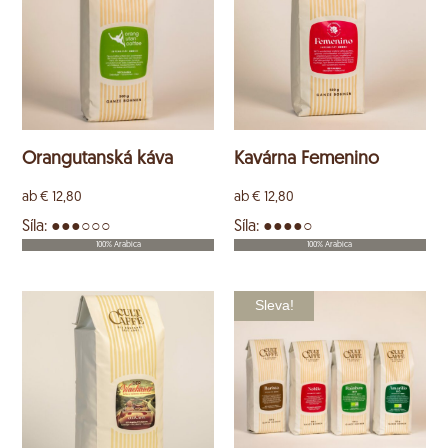
Orangutanská káva
Kavárna Femenino
ab
€
12,80
ab
€
12,80
Síla: ●●●○○○
Síla: ●●●●○
100% Arabica
100% Arabica
Sleva!