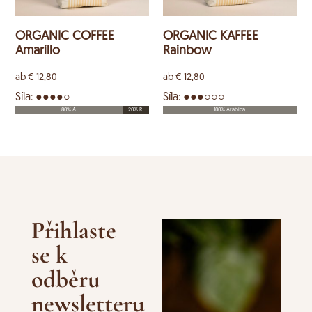
ORGANIC COFFEE
ORGANIC KAFFEE
Amarillo
Rainbow
ab
€
12,80
ab
€
12,80
Síla: ●●●●○
Síla: ●●●○○○
80% A.
20% R.
100% Arabica
Přihlaste
se k
odběru
newsletteru