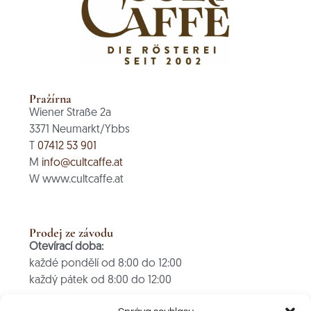
Pražírna
Wiener Straße 2a
3371 Neumarkt/Ybbs
T
07412 53 901
M
info@cultcaffe.at
W www.cultcaffe.at
Prodej ze závodu
Otevírací doba:
každé pondělí od 8:00 do 12:00
každý pátek od 8:00 do 12:00
PLATBA POUZE V HOTOVOSTI