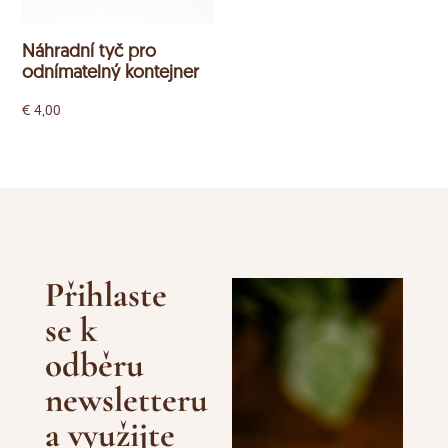
Náhradní tyč pro
odnímatelný kontejner
€
4,00
Přihlaste
se k
odběru
newsletteru
a využijte