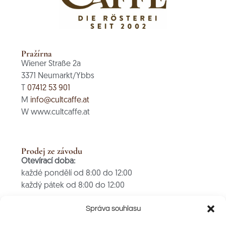
Pražírna
Wiener Straße 2a
3371 Neumarkt/Ybbs
T
07412 53 901
M
info@cultcaffe.at
W www.cultcaffe.at
Prodej ze závodu
Otevírací doba:
každé pondělí od 8:00 do 12:00
každý pátek od 8:00 do 12:00
PLATBA POUZE V HOTOVOSTI
Správa souhlasu