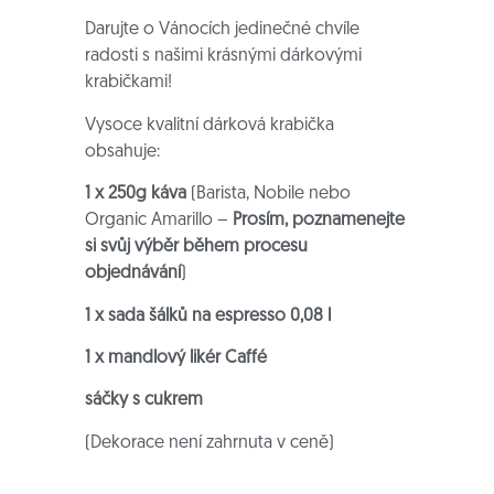
Darujte o Vánocích jedinečné chvíle
radosti s našimi krásnými dárkovými
krabičkami!
Vysoce kvalitní dárková krabička
obsahuje:
1 x 250g káva
(Barista, Nobile nebo
Organic Amarillo –
Prosím, poznamenejte
si svůj výběr během procesu
objednávání
)
1 x sada šálků na espresso 0,08 l
1 x mandlový likér Caffé
sáčky s cukrem
(Dekorace není zahrnuta v ceně)