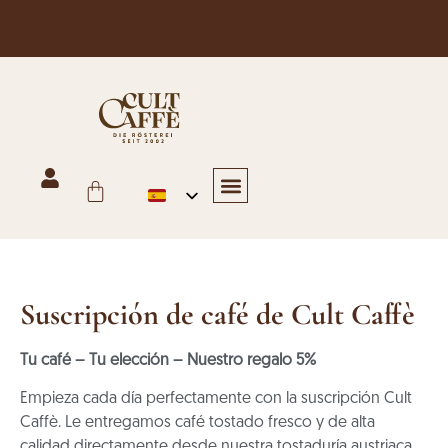
Envío gratuito en Austria para pedidos superiores a 125 €
Hostelería y gastronomía
Comercio, panadería y oficina
Tienda en línea
Últimas noticias
Póngase en contacto con nosotros
Suscripción de café de Cult Caffè
Tu café – Tu elección – Nuestro regalo 5%
Empieza cada día perfectamente con la suscripción Cult
Caffè. Le entregamos café tostado fresco y de alta
calidad directamente desde nuestra tostaduría austriaca,