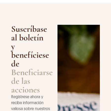
Suscríbase
al boletín
y
benefíciese
de
Beneficiarse
de las
acciones
Regístrese ahora y
reciba información
valiosa sobre nuestros