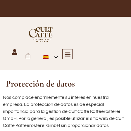
Envío gratuito en Austria para pedidos superiores a 125 €
Hostelería y gastronomía
Comercio, panadería y oficina
Tienda en línea
Últimas noticias
Póngase en contacto con nosotros
Protección de datos
Nos complace enormemente su interés en nuestra
empresa. La protección de datos es de especial
importancia para la gestión de Cult Caffè Kaffeerösterei
GmbH. Por lo general, es posible utilizar el sitio web de Cult
Caffè Kaffeerösterei GmbH sin proporcionar datos