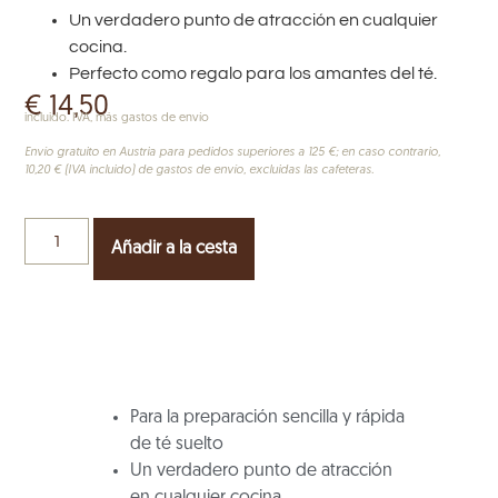
Un verdadero punto de atracción en cualquier
cocina.
Perfecto como regalo para los amantes del té.
€
14,50
incluido. IVA, más gastos de envío
Envío gratuito en Austria para pedidos superiores a 125 €; en caso contrario,
10,20 € (IVA incluido) de gastos de envío, excluidas las cafeteras.
Añadir a la cesta
Para la preparación sencilla y rápida
de té suelto
Un verdadero punto de atracción