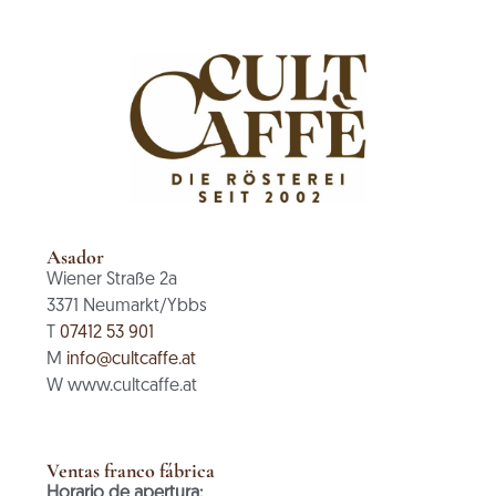
Asador
Wiener Straße 2a
3371 Neumarkt/Ybbs
T
07412 53 901
M
info@cultcaffe.at
W www.cultcaffe.at
Ventas franco fábrica
Horario de apertura: