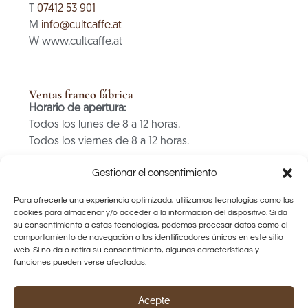
T
07412 53 901
M
info@cultcaffe.at
W www.cultcaffe.at
Ventas franco fábrica
Horario de apertura:
Todos los lunes de 8 a 12 horas.
Todos los viernes de 8 a 12 horas.
SOLO PAGO EN EFECTIVO
Gestionar el consentimiento
Para ofrecerle una experiencia optimizada, utilizamos tecnologías como las
cookies para almacenar y/o acceder a la información del dispositivo. Si da
Enlaces rápidos
su consentimiento a estas tecnologías, podemos procesar datos como el
puntos de venta
comportamiento de navegación o los identificadores únicos en este sitio
Protección de datos
web. Si no da o retira su consentimiento, algunas características y
funciones pueden verse afectadas.
AGBs
Política de anulación
Pie de imprenta
Acepte