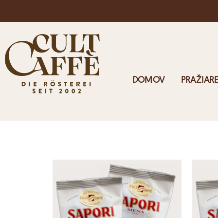
Doprava zdarma v Rakúsku pri objednávkach nad 125 €
DOMOV
PRAŽIAR