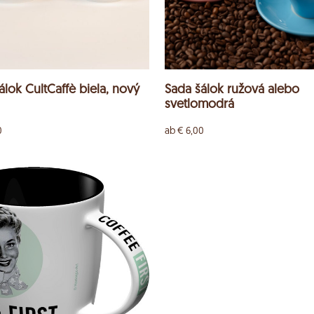
álok CultCaffè biela, nový
Sada šálok ružová alebo
svetlomodrá
0
ab
€
6,00