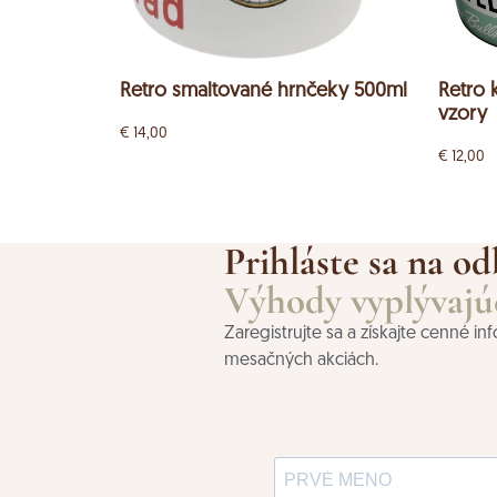
Retro smaltované hrnčeky 500ml
Retro 
vzory
€
14,00
€
12,00
Prihláste sa na od
Výhody vyplývajúc
Zaregistrujte sa a získajte cenné i
mesačných akciách.