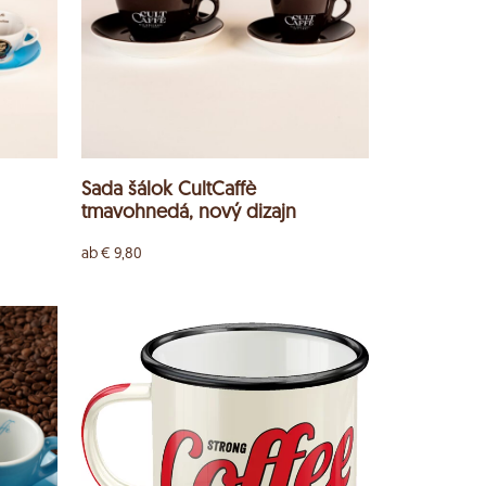
Sada šálok CultCaffè
tmavohnedá, nový dizajn
ab
€
9,80