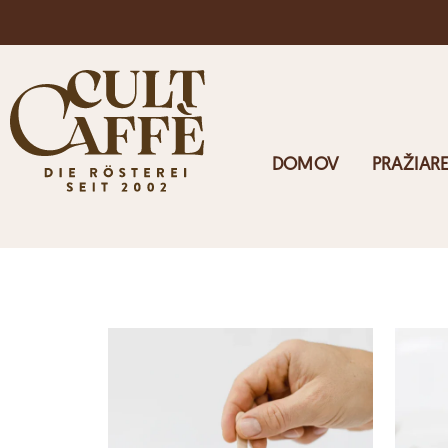
Doprava zdarma v Rakúsku pri objednávkach nad 125 €
DOMOV
PRAŽIAR