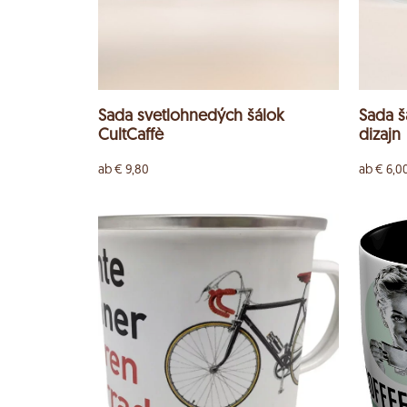
Sada svetlohnedých šálok
Sada š
CultCaffè
dizajn
ab
€
9,80
ab
€
6,0