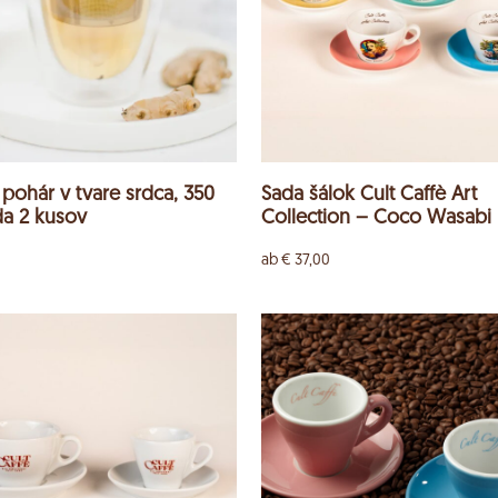
pohár v tvare srdca, 350
Sada šálok Cult Caffè Art
da 2 kusov
Collection – Coco Wasabi
ab
€
37,00