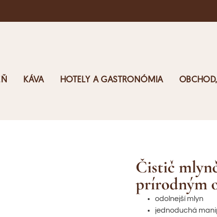
EŇ
KÁVA
HOTELY A GASTRONÓMIA
OBCHOD,
Čistič mlyn
prírodným 
odolnejší mlyn
jednoduchá mani