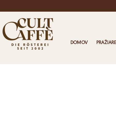
Doprava zdarma v Rakúsku pri objednávkach nad 125 €
DOMOV
PRAŽIAR