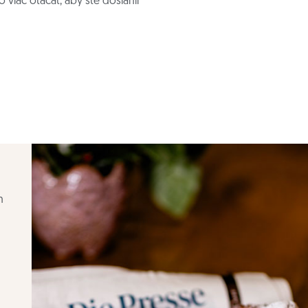
viac otáčať, aby ste dosiahli
h