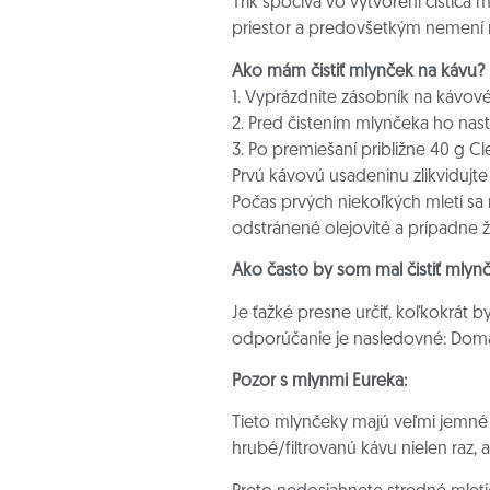
Trik spočíva vo vytvorení čističa 
priestor a predovšetkým nemení n
Ako mám čistiť mlynček na kávu?
1. Vyprázdnite zásobník na kávové
2. Pred čistením mlynčeka ho nast
3. Po premiešaní približne 40 g C
Prvú kávovú usadeninu zlikvidujte
Počas prvých niekoľkých mletí sa 
odstránené olejovité a prípadne 
Ako často by som mal čistiť mlyn
Je ťažké presne určiť, koľkokrát b
odporúčanie je nasledovné: Doma
Pozor s mlynmi Eureka:
Tieto mlynčeky majú veľmi jemné 
hrubé/filtrovanú kávu nielen raz, 