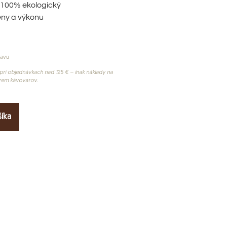
, 100% ekologický
eny a výkonu
ravu
ri objednávkach nad 125 € – inak náklady na
krem kávovarov.
šíka