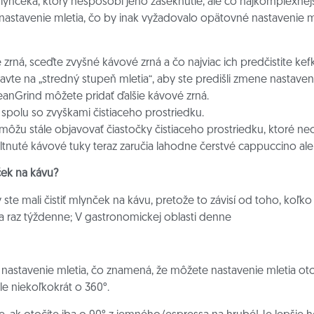
mlynčeka, ktorý nespôsobí jeho zaseknutie, ale čo najkomplexnejš
astavenie mletia, čo by inak vyžadovalo opätovné nastavenie 
 zrná, sceďte zvyšné kávové zrná a čo najviac ich predčistite ke
avte na „stredný stupeň mletia“, aby ste predišli zmene nastaveni
leanGrind môžete pridať ďalšie kávové zrná.
 spolu so zvyškami čistiaceho prostriedku.
môžu stále objavovať čiastočky čistiaceho prostriedku, ktoré ne
žltnuté kávové tuky teraz zaručia lahodne čerstvé cappuccino al
ček na kávu?
y ste mali čistiť mlynček na kávu, pretože to závisí od toho, koľ
 raz týždenne; V gastronomickej oblasti denne
nastavenie mletia, čo znamená, že môžete nastavenie mletia ot
ale niekoľkokrát o 360°.