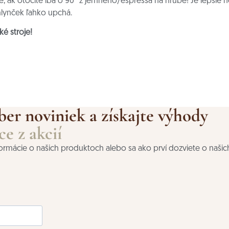
, ak otočíte iba o 90° z jemného/espressa na hrubé! Je lepšie ho 
mlynček ľahko upchá.
é stroje!
ber noviniek a získajte výhody
e z akcií
nformácie o našich produktoch alebo sa ako prví dozviete o našic