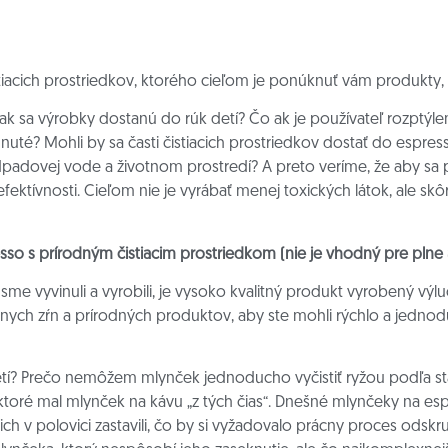
iacich prostriedkov, ktorého cieľom je ponúknuť vám produkty, 
k sa výrobky dostanú do rúk detí? Čo ak je používateľ rozptýlený
uté? Mohli by sa časti čistiacich prostriedkov dostať do espre
odpadovej vode a životnom prostredí? A preto veríme, že aby sa
fektívnosti. Cieľom nie je vyrábať menej toxických látok, ale sk
sso s prírodným čistiacim prostriedkom (nie je vhodný pre plne
 sme vyvinuli a vyrobili, je vysoko kvalitný produkt vyrobený výlu
ch zŕn a prírodných produktov, aby ste mohli rýchlo a jednoduc
tí? Prečo nemôžem mlynček jednoducho vyčistiť ryžou podľa st
toré mal mlynček na kávu „z tých čias“. Dnešné mlynčeky na es
 ich v polovici zastavili, čo by si vyžadovalo prácny proces odskr