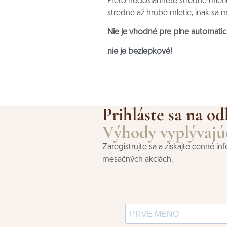
Preto nedosiahnete stredné mletie
stredné až hrubé mletie, inak sa 
Nie je vhodné pre plne automatick
nie je bezlepkové!
Prihláste sa na od
Výhody vyplývajúc
Zaregistrujte sa a získajte cenné i
mesačných akciách.