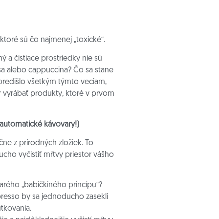
ktoré sú čo najmenej „toxické“.
 a čistiace prostriedky nie sú
ssa alebo cappuccina? Čo sa stane
 predišlo všetkým týmto veciam,
ôr vyrábať produkty, ktoré v prvom
 automatické kávovary!)
čne z prírodných zložiek. To
ho vyčistiť mŕtvy priestor vášho
arého „babičkiného princípu“?
presso by sa jednoducho zasekli
utkovania.