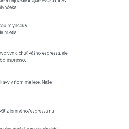
ie a najdôkladnejšie vyčistí mŕtvy
mlynčeka.
fkou mlynčeka.
a mletia.
ovplyvnia chuť vášho espressa, ale
ebo espresso.
ko kávy v ňom meliete. Naše
očiť z jemného/espressa na