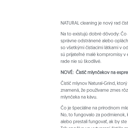
NATURAL cleaning je nový rad čist
Na to existujú dobré dôvody: Čo a
správne odstránené alebo opláchn
so všetkými čistiacimi látkami v 
sú prijateľné malé kompromisy v e
rade nie sú škodlivé.
NOVÉ:
Čistič mlynčekov na espre
Čistič mlynov Natural-Grind, ktorý
znamená, že používame zmes rôzny
mlynčeka na kávu.
Čo je špeciálne na prírodnom mle
No, to fungovalo za podmienok, k
alebo prestali fungovať, ak by ste