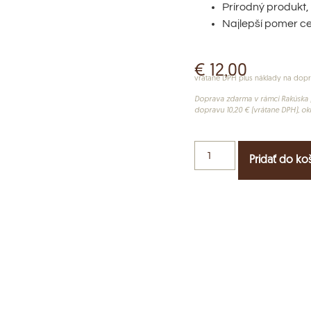
Prírodný produkt
Najlepší pomer c
€
12,00
vrátane DPH plus náklady na dop
Doprava zdarma v rámci Rakúska p
dopravu 10,20 € (vrátane DPH), o
Pridať do ko