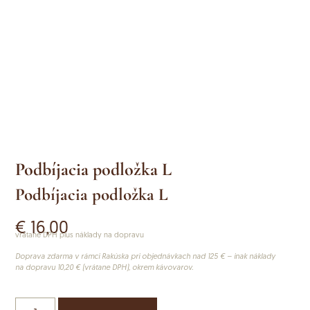
Podbíjacia podložka L
Podbíjacia podložka L
€
16,00
vrátane DPH plus náklady na dopravu
Doprava zdarma v rámci Rakúska pri objednávkach nad 125 € – inak náklady
na dopravu 10,20 € (vrátane DPH), okrem kávovarov.