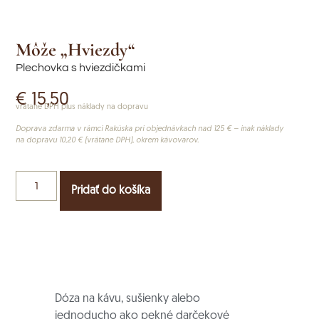
Môže „Hviezdy“
Plechovka s hviezdičkami
€
15,50
vrátane DPH plus náklady na dopravu
Doprava zdarma v rámci Rakúska pri objednávkach nad 125 € – inak náklady
na dopravu 10,20 € (vrátane DPH), okrem kávovarov.
Pridať do košíka
Dóza na kávu, sušienky alebo
jednoducho ako pekné darčekové