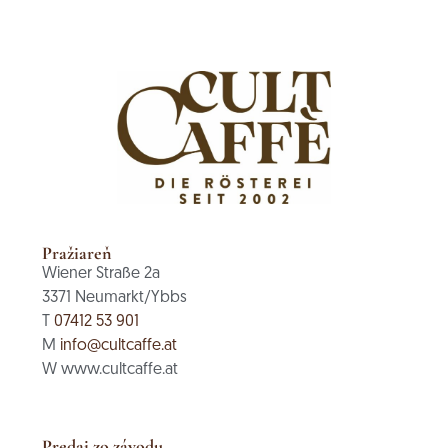
Pražiareň
Wiener Straße 2a
3371 Neumarkt/Ybbs
T
07412 53 901
M
info@cultcaffe.at
W www.cultcaffe.at
Predaj zo závodu