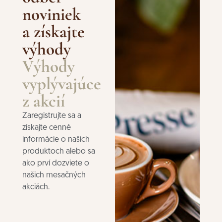
noviniek
a získajte
výhody
Výhody
vyplývajúce
z akcií
Zaregistrujte sa a
získajte cenné
informácie o našich
produktoch alebo sa
ako prví dozviete o
našich mesačných
akciách.