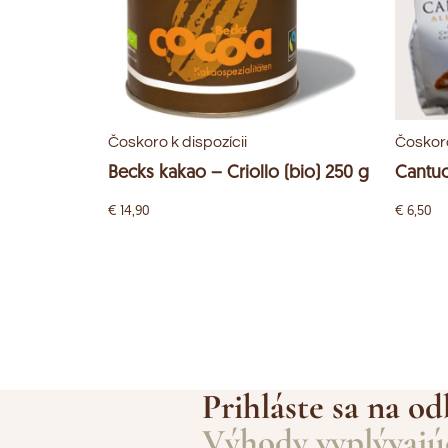
Čoskoro k dispozícii
Čoskoro
Becks kakao – Criollo (bio) 250 g
Cantuc
€
14,90
€
6,50
Prihláste sa na od
Výhody vyplývajúc