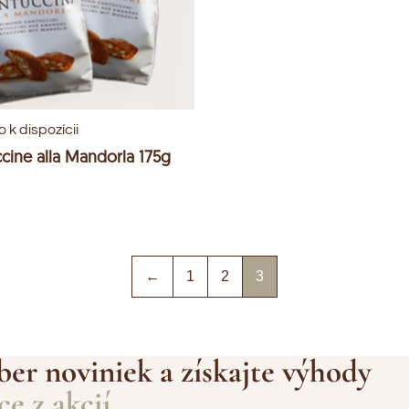
 k dispozícii
cine alla Mandorla 175g
←
1
2
3
ber noviniek a získajte výhody
e z akcií