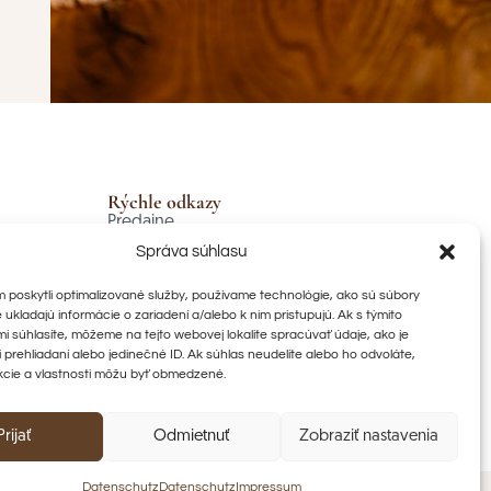
Rýchle odkazy
Predajne
Ochrana údajov
2:00
Správa súhlasu
AGBs
00
poskytli optimalizované služby, používame technológie, ako sú súbory
Zásady zrušenia
é ukladajú informácie o zariadení a/alebo k nim pristupujú. Ak s týmito
Odtlačok
i súhlasíte, môžeme na tejto webovej lokalite spracúvať údaje, ako je
Kontaktujte nás
i prehliadaní alebo jedinečné ID. Ak súhlas neudelíte alebo ho odvoláte,
Nákupný košík
kcie a vlastnosti môžu byť obmedzené.
Moje konto
Prijať
Odmietnuť
Zobraziť nastavenia
Datenschutz
Datenschutz
Impressum