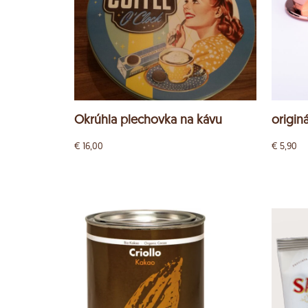
Okrúhla plechovka na kávu
origin
€
16,00
€
5,90