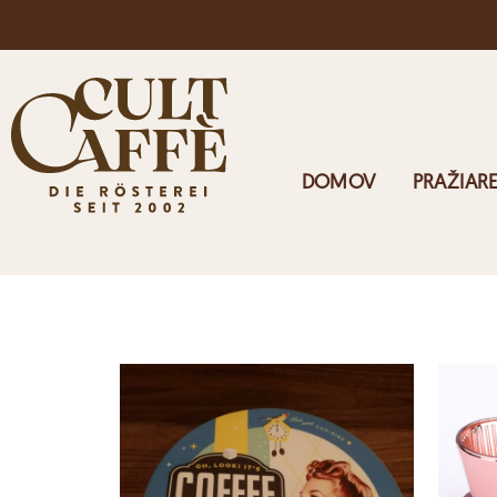
Doprava zdarma v Rakúsku pri objednávkach nad 125 €
DOMOV
PRAŽIAR