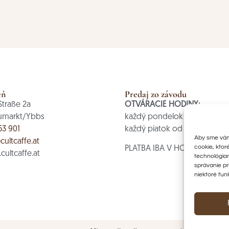
eň
Predaj zo závodu
Straße 2a
OTVÁRACIE HODINY:
umarkt/Ybbs
každý pondelok od 8:00 do 1
53 901
každý piatok od 8:00 do 12:
Aby sme vám 
cultcaffe.at
cookie, ktor
PLATBA IBA V HOTOVOSTI
ultcaffe.at
technológiam
správanie pr
niektoré fun