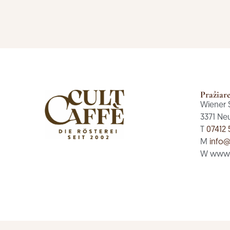
Pražiar
Wiener 
3371 Ne
T
07412 
M
info@
W www.c